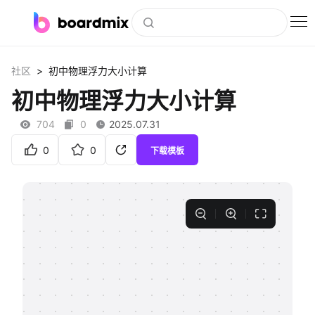
博思白板
>
社区
初中物理浮力大小计算
社区资源
初中物理浮力大小计算
下载
704
0
2025.07.31
会员
0
0
下载模板
企业服务
私有化部署
客户案例
支持