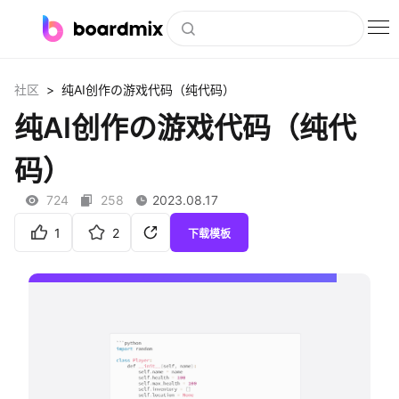
博思白板
>
社区
纯AI创作の游戏代码（纯代码）
社区资源
纯AI创作の游戏代码（纯代
下载
码）
会员
724
258
2023.08.17
企业服务
1
2
下载模板
私有化部署
客户案例
支持