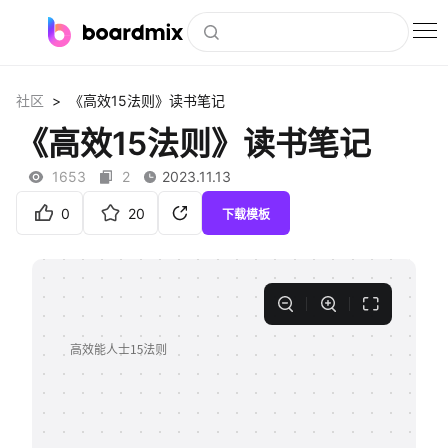
博思白板
>
社区
《高效15法则》读书笔记
社区资源
《高效15法则》读书笔记
下载
1653
2
2023.11.13
会员
0
20
下载模板
企业服务
私有化部署
客户案例
支持