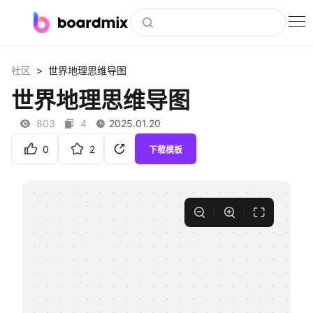
博思白板
>
社区
世界地理思维导图
社区资源
世界地理思维导图
下载
803
4
2025.01.20
会员
0
2
下载模板
企业服务
私有化部署
客户案例
支持