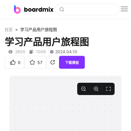
博思白板
>
社区
学习产品用户旅程图
社区资源
学习产品用户旅程图
下载
2605
1006
2024.04.10
会员
0
57
下载模板
企业服务
私有化部署
客户案例
支持