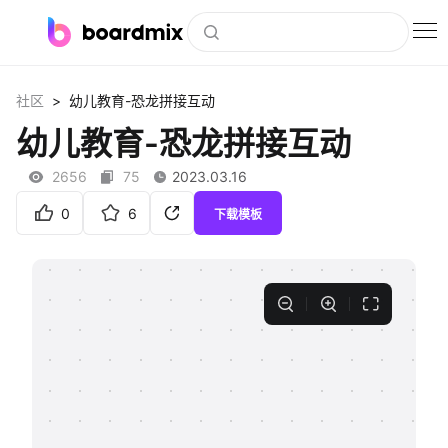
博思白板
>
社区
幼儿教育-恐龙拼接互动
社区资源
幼儿教育-恐龙拼接互动
下载
2656
75
2023.03.16
会员
0
6
下载模板
企业服务
私有化部署
客户案例
支持