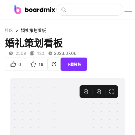
博思白板
>
社区
婚礼策划看板
社区资源
婚礼策划看板
下载
2509
120
2023.07.06
会员
0
16
下载模板
企业服务
私有化部署
客户案例
支持