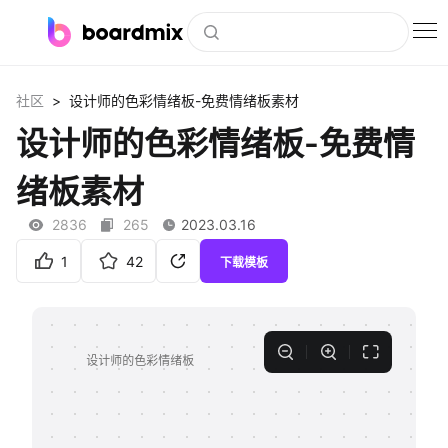
博思白板
>
社区
设计师的色彩情绪板-免费情绪板素材
社区资源
设计师的色彩情绪板-免费情
下载
绪板素材
会员
2836
265
2023.03.16
企业服务
1
42
下载模板
私有化部署
客户案例
支持