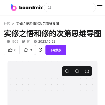
博思白板
>
社区
实修之悟和修的次第思维导图
社区资源
实修之悟和修的次第思维导图
下载
505
91
2023.10.23
会员
0
3
下载模板
企业服务
私有化部署
客户案例
支持