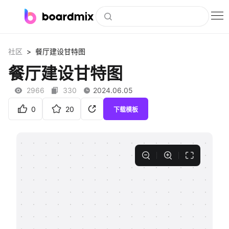
博思白板
>
社区
餐厅建设甘特图
社区资源
餐厅建设甘特图
下载
2966
330
2024.06.05
会员
0
20
下载模板
企业服务
私有化部署
客户案例
支持