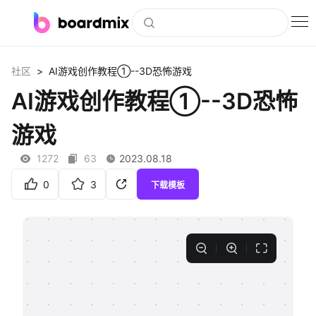
博思白板
>
社区
AI游戏创作教程①--3D恐怖游戏
社区资源
AI游戏创作教程①--3D恐怖
下载
游戏
会员
1272
63
2023.08.18
企业服务
0
3
下载模板
私有化部署
客户案例
支持