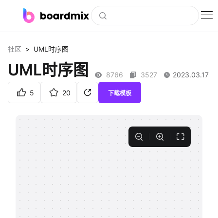
博思白板
>
社区
UML时序图
社区资源
UML时序图
8766
3527
2023.03.17
下载
5
20
下载模板
会员
企业服务
私有化部署
客户案例
支持