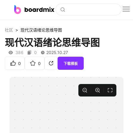
博思白板
>
社区
现代汉语绪论思维导图
社区资源
现代汉语绪论思维导图
下载
386
0
2025.10.27
会员
0
0
下载模板
企业服务
私有化部署
客户案例
支持