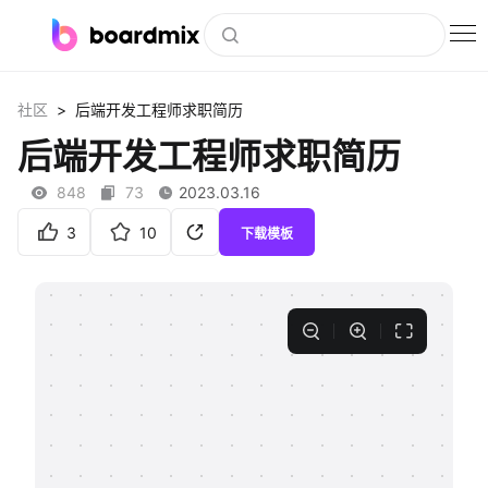
博思白板
>
社区
后端开发工程师求职简历
社区资源
后端开发工程师求职简历
下载
848
73
2023.03.16
会员
3
10
下载模板
企业服务
私有化部署
客户案例
支持