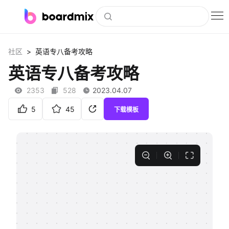
博思白板
>
社区
英语专八备考攻略
社区资源
英语专八备考攻略
下载
2353
528
2023.04.07
会员
5
45
下载模板
企业服务
私有化部署
客户案例
支持