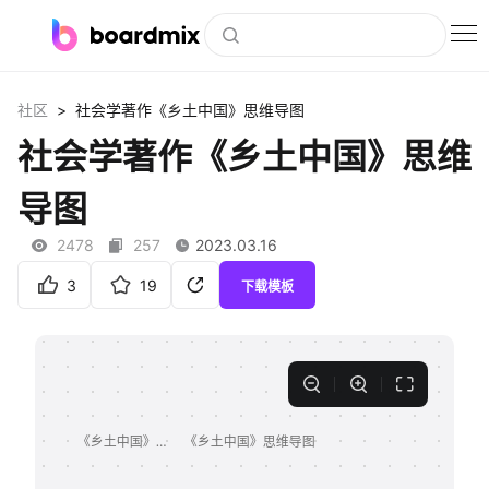
博思白板
>
社区
社会学著作《乡土中国》思维导图
社区资源
社会学著作《乡土中国》思维
下载
导图
会员
2478
257
2023.03.16
企业服务
3
19
下载模板
私有化部署
客户案例
支持