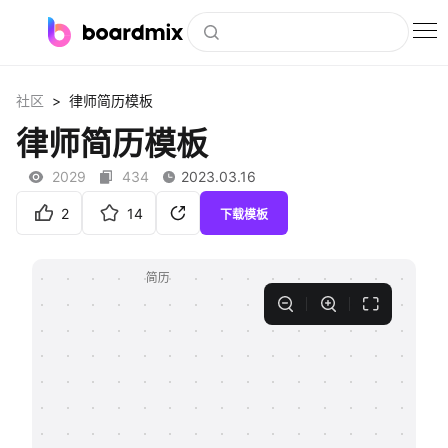
博思白板
>
社区
律师简历模板
社区资源
律师简历模板
下载
2029
434
2023.03.16
会员
2
14
下载模板
企业服务
私有化部署
客户案例
支持