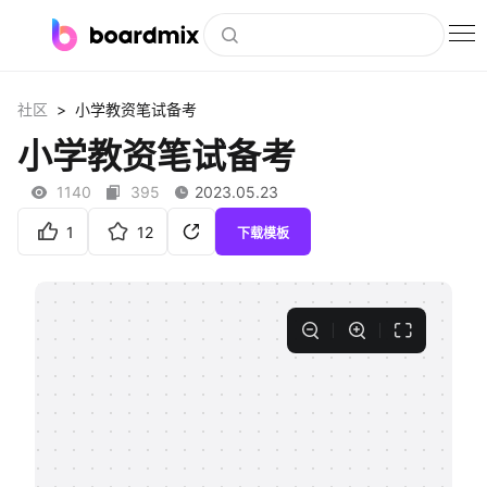
博思白板
>
社区
小学教资笔试备考
社区资源
小学教资笔试备考
下载
1140
395
2023.05.23
会员
1
12
下载模板
企业服务
私有化部署
客户案例
支持