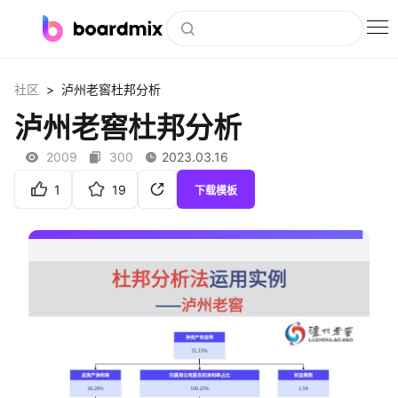
博思白板
>
社区
泸州老窖杜邦分析
社区资源
泸州老窖杜邦分析
下载
2009
300
2023.03.16
会员
1
19
下载模板
企业服务
私有化部署
客户案例
支持