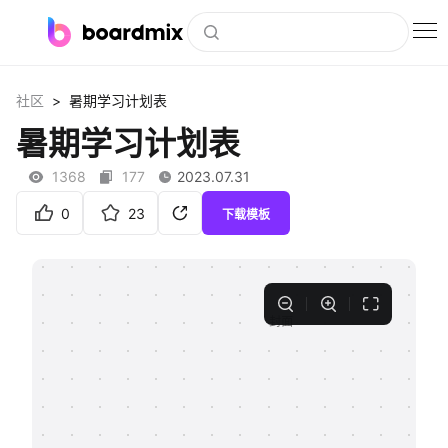
博思白板
>
社区
暑期学习计划表
社区资源
暑期学习计划表
下载
1368
177
2023.07.31
会员
0
23
下载模板
企业服务
私有化部署
客户案例
支持