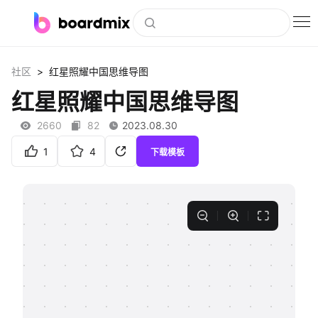
博思白板
>
社区
红星照耀中国思维导图
社区资源
红星照耀中国思维导图
下载
2660
82
2023.08.30
会员
1
4
下载模板
企业服务
私有化部署
客户案例
支持