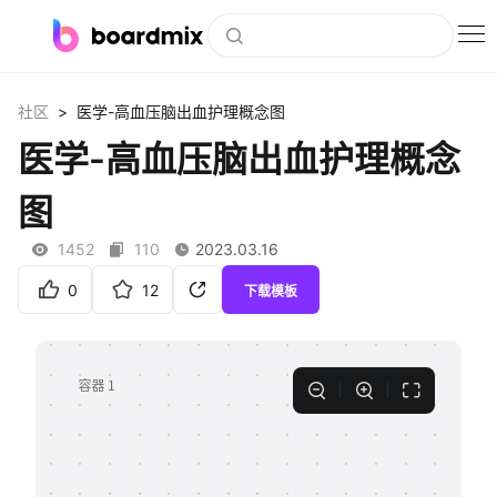
博思白板
>
社区
医学-高血压脑出血护理概念图
社区资源
医学-高血压脑出血护理概念
下载
图
会员
1452
110
2023.03.16
企业服务
0
12
下载模板
私有化部署
客户案例
支持