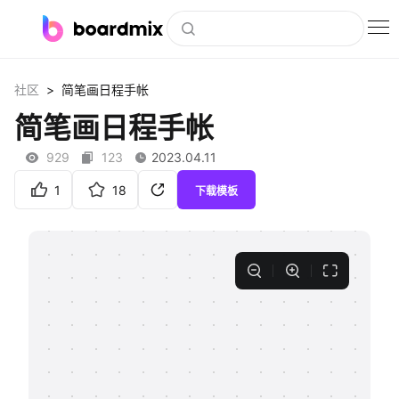
博思白板
>
社区
简笔画日程手帐
社区资源
简笔画日程手帐
下载
929
123
2023.04.11
会员
1
18
下载模板
企业服务
私有化部署
客户案例
支持