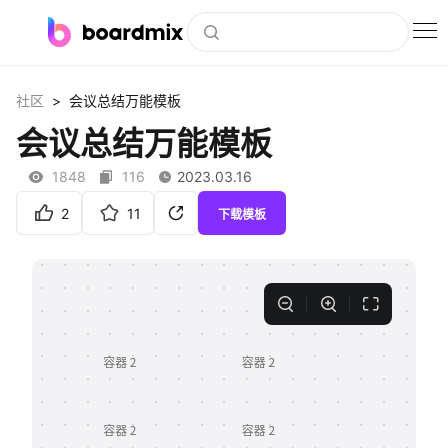
博思白板
>
社区
会议总结万能模板
社区资源
会议总结万能模板
下载
1848
116
2023.03.16
会员
2
11
下载模板
企业服务
私有化部署
客户案例
支持