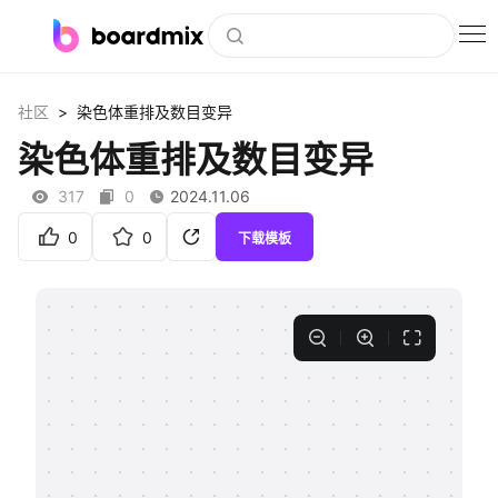
博思白板
>
社区
染色体重排及数目变异
社区资源
染色体重排及数目变异
下载
317
0
2024.11.06
会员
0
0
下载模板
企业服务
私有化部署
客户案例
支持