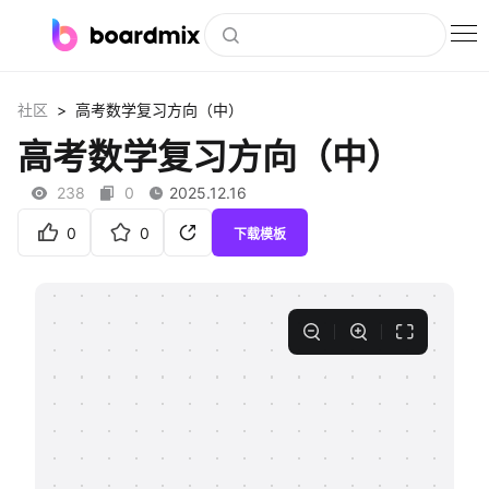
博思白板
>
社区
高考数学复习方向（中）
社区资源
高考数学复习方向（中）
下载
238
0
2025.12.16
会员
0
0
下载模板
企业服务
私有化部署
客户案例
支持