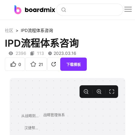
博思白板
>
社区
IPD流程体系咨询
社区资源
IPD流程体系咨询
下载
2396
113
2023.03.16
会员
0
21
下载模板
企业服务
私有化部署
客户案例
支持