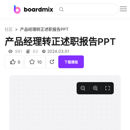
博思白板
>
社区
产品经理转正述职报告PPT
社区资源
产品经理转正述职报告PPT
下载
981
63
2024.03.01
会员
0
10
下载模板
企业服务
私有化部署
客户案例
支持