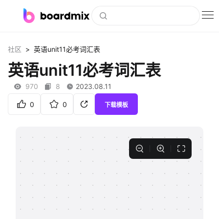
博思白板
>
社区
英语unit11必考词汇表
社区资源
英语unit11必考词汇表
下载
970
8
2023.08.11
会员
0
0
下载模板
企业服务
私有化部署
客户案例
支持