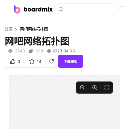
博思白板
>
社区
网吧网络拓扑图
社区资源
网吧网络拓扑图
下载
2540
838
2023.04.03
会员
0
14
下载模板
企业服务
私有化部署
客户案例
支持