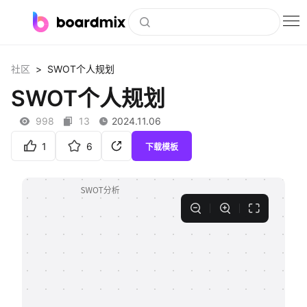
博思白板
>
社区
SWOT个人规划
社区资源
SWOT个人规划
下载
998
13
2024.11.06
会员
1
6
下载模板
企业服务
私有化部署
客户案例
支持