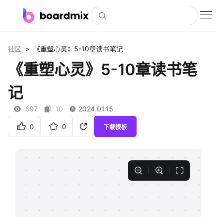
博思白板
>
社区
《重塑心灵》5-10章读书笔记
社区资源
《重塑心灵》5-10章读书笔
下载
记
会员
697
10
2024.01.15
企业服务
0
0
下载模板
私有化部署
客户案例
支持