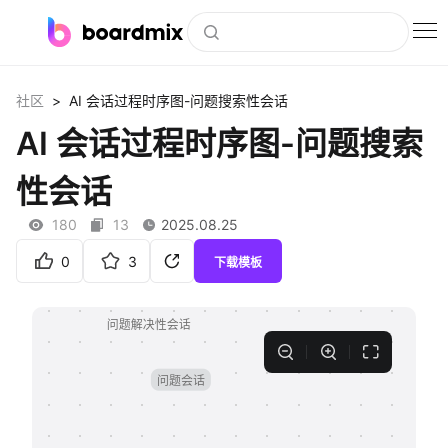
博思白板
>
社区
AI 会话过程时序图-问题搜索性会话
社区资源
AI 会话过程时序图-问题搜索
下载
性会话
会员
180
13
2025.08.25
企业服务
0
3
下载模板
私有化部署
客户案例
支持