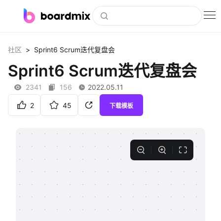
博思白板
>
社区
Sprint6 Scrum迭代复盘会
社区资源
Sprint6 Scrum迭代复盘会
下载
2341
156
2022.05.11
会员
2
45
下载模板
企业服务
私有化部署
客户案例
支持