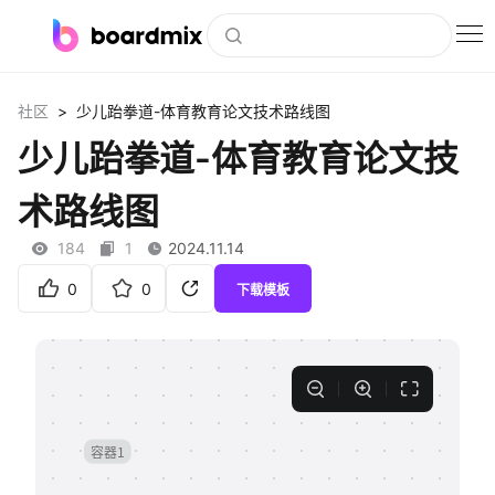
博思白板
>
社区
少儿跆拳道-体育教育论文技术路线图
社区资源
少儿跆拳道-体育教育论文技
下载
术路线图
会员
184
1
2024.11.14
企业服务
0
0
下载模板
私有化部署
客户案例
支持