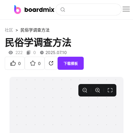
博思白板
>
社区
民俗学调查方法
社区资源
民俗学调查方法
下载
222
0
2025.07.10
会员
0
0
下载模板
企业服务
私有化部署
客户案例
支持