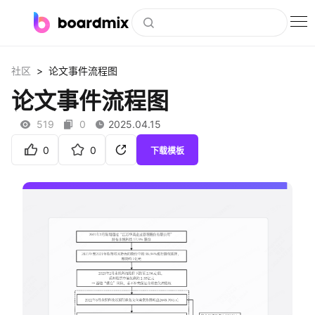
博思白板
>
社区
论文事件流程图
社区资源
论文事件流程图
下载
519
0
2025.04.15
会员
0
0
下载模板
企业服务
私有化部署
客户案例
支持