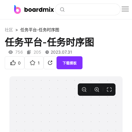
博思白板
>
社区
任务平台-任务时序图
社区资源
任务平台-任务时序图
下载
756
205
2023.07.31
会员
0
1
下载模板
企业服务
私有化部署
客户案例
支持