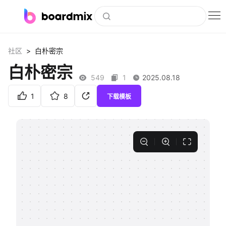
博思白板
>
社区
白朴密宗
社区资源
白朴密宗
549
1
2025.08.18
下载
1
8
下载模板
会员
企业服务
私有化部署
客户案例
支持