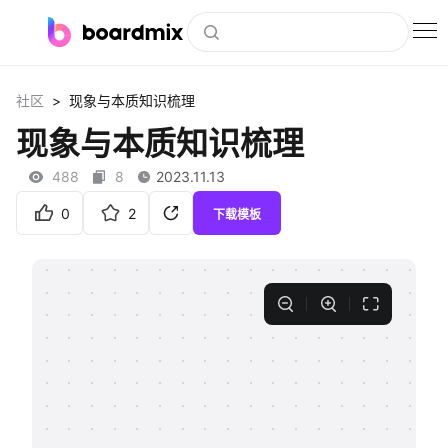
博思白板
>
社区
现象与本质知识梳理
社区资源
现象与本质知识梳理
下载
488
8
2023.11.13
会员
0
2
下载模板
企业服务
私有化部署
客户案例
支持