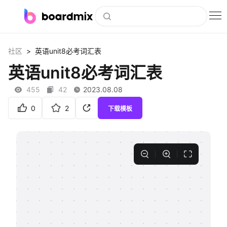
博思白板
>
社区
英语unit8必考词汇表
社区资源
英语unit8必考词汇表
下载
455
42
2023.08.08
会员
0
2
下载模板
企业服务
私有化部署
客户案例
支持