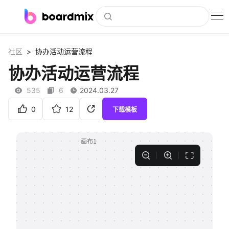
博思白板
>
社区
协办活动运营流程
社区资源
协办活动运营流程
下载
535
6
2024.03.27
会员
0
12
下载模板
企业服务
私有化部署
客户案例
支持