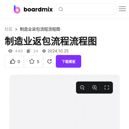
博思白板
>
社区
制造业返包流程流程图
社区资源
制造业返包流程流程图
下载
449
34
2024.10.25
会员
0
5
下载模板
企业服务
私有化部署
客户案例
支持