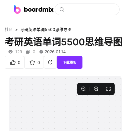
博思白板
>
社区
考研英语单词5500思维导图
社区资源
考研英语单词5500思维导图
下载
129
0
2026.01.14
会员
0
0
下载模板
企业服务
私有化部署
客户案例
支持