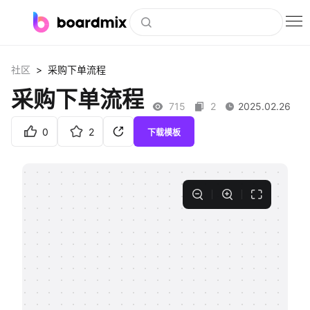
博思白板
>
社区
采购下单流程
社区资源
采购下单流程
715
2
2025.02.26
下载
0
2
下载模板
会员
企业服务
私有化部署
客户案例
支持