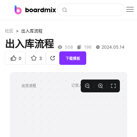
博思白板
>
社区
出入库流程
社区资源
出入库流程
508
196
2024.05.14
下载
0
3
下载模板
会员
企业服务
私有化部署
客户案例
支持