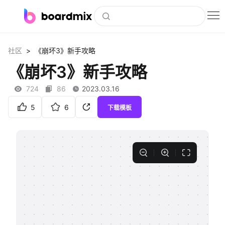
博思白板
>
社区
《崩坏3》新手攻略
社区资源
《崩坏3》新手攻略
下载
724
86
2023.03.16
会员
5
6
下载模板
企业服务
私有化部署
客户案例
支持