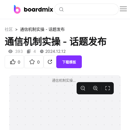
博思白板
>
社区
通信机制实操 - 话题发布
社区资源
通信机制实操 - 话题发布
下载
393
4
2024.12.12
会员
0
0
下载模板
企业服务
私有化部署
客户案例
支持