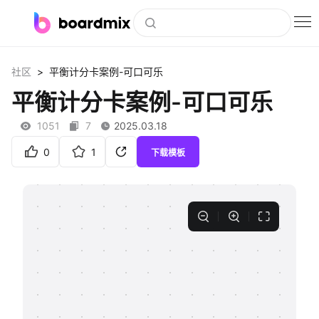
博思白板
>
社区
平衡计分卡案例-可口可乐
社区资源
平衡计分卡案例-可口可乐
下载
1051
7
2025.03.18
会员
0
1
下载模板
企业服务
私有化部署
客户案例
支持