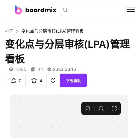
博思白板
>
社区
变化点与分层审核(LPA)管理看板
社区资源
变化点与分层审核(LPA)管理
下载
看板
会员
1385
44
2023.03.16
企业服务
0
4
下载模板
私有化部署
客户案例
支持